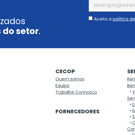
izados
Aceito a
política d
 do setor
.
CECOP
SE
Quem somos
Ren
Equipa
Ben
•
V
Trabalhe Connosco
Ser
•
E
FORNECEDORES
•
M
•
S
•
C
Co