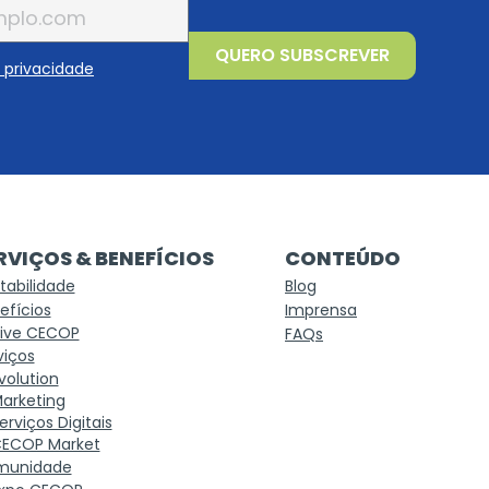
QUERO SUBSCREVER
e privacidade
RVIÇOS & BENEFÍCIOS
CONTEÚDO
tabilidade
Blog
efícios
Imprensa
ive CECOP
FAQs
viços
volution
arketing
erviços Digitais
ECOP Market
munidade