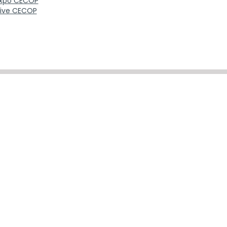
xpo CECOP
ive CECOP
Italia
Brasil
Portugal
Espanha
•
Kimer Vision
Alemanha
•
Egs Optik
•
Optikc Society