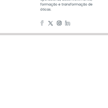
formação e transformação de
óticas.
DADOS DE CONTACTO
Praça Nuno Rodrigues Dos Santos, 7.
1600-171. Lisboa
info@cecop.pt
214 136 937
CONTACTO