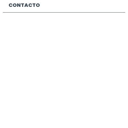
CONTACTO
DADOS DE CONTACTO
Praça Nuno Rodrigues Dos Santos, 7. 1600-171.
Lisboa
info@cecop.pt
214 136 937
CONTACTO