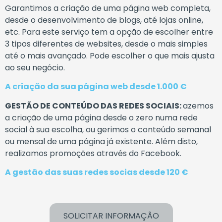
Garantimos
a
criação
de
uma
página
web
completa,
desde
o
desenvolvimento
de
blogs, até
lojas
online,
etc.
Para
este
serviço
tem
a
opção
de
escolher
entre
3
tipos
diferentes de
websites,
desde
o
mais
simples
até
o
mais
avançado.
Pode
escolher
o
que
mais
ajusta
ao seu
negócio.
A
criação
da
sua
página
web
desde
1.000
€
GESTÃO
DE
CONTEÚDO
DAS
REDES
SOCIAIS
:
azemos
a
criação
de
uma
página
desde
o
zero
numa
rede
social
à
sua
escolha,
ou
gerimos
o
conteúdo
semanal
ou
mensal
de
uma página
já
existente.
Além
disto,
realizamos
promoções
através
do
Facebook.
A
gestão
das
suas
redes
socias
desde
120
€
SOLICITAR INFORMAÇÃO