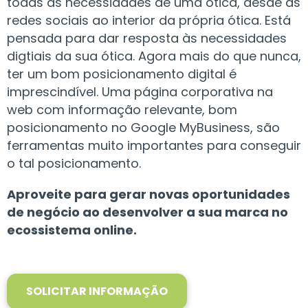
todas
as
necessidades
de
uma
ótica,
desde as
redes
sociais
ao
interior
da
própria
ótica.
Está
pensada
para
dar
resposta
às necessidades
digtiais da sua ótica. Agora mais do que nunca,
ter um
bom posicionamento
digital
é
imprescindível.
Uma
página
corporativa
na
web
com informação relevante, bom
posicionamento no Google MyBusiness, são
ferramentas muito
importantes
para
conseguir
o
tal
posicionamento.
Aproveite
para
gerar
novas
oportunidades
de
negócio
ao
desenvolver
a
sua
marca
no
ecossistema online.
SOLICITAR INFORMAÇÃO