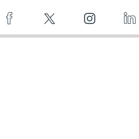
DADOS DE CONTACTO
Praça Nuno Rodrigues Dos Santos, 7. 1600-171.
Lisboa
info@cecop.pt
214 136 937
CONTACTO
PRESENÇA GLOBAL