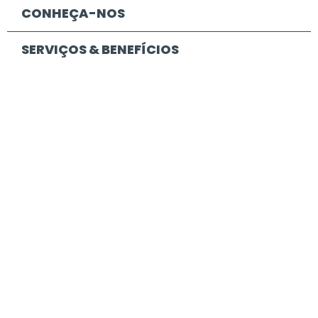
CONHEÇA-NOS
SERVIÇOS & BENEFÍCIOS
FORNECEDORES
CONTEÚDO
CONTACTO
DADOS DE CONTACTO
Praça Nuno Rodrigues Dos Santos, 7. 1600-171.