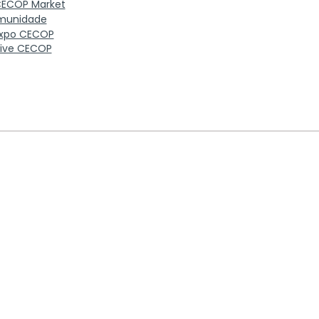
ECOP Market
munidade
xpo CECOP
ive CECOP
Italia
Brasil
Portugal
Espanha
•
Kimer Vision
Alemanha
•
Egs Optik