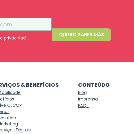
QUIERO SABER MÁS
de privacidad
RVIÇOS & BENEFÍCIOS
CONTEÚDO
tabilidade
Blog
efícios
Imprensa
ive CECOP
FAQs
viços
volution
arketing
erviços Digitais