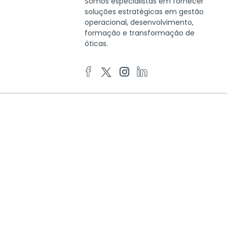
Somos especialistas em fornecer
soluções estratégicas em gestão
operacional, desenvolvimento,
formação e transformação de
óticas.
DADOS DE CONTACTO
Praça Nuno Rodrigues Dos Santos, 7.
1600-171. Lisboa
info@cecop.pt
214 136 937
CONTACTO