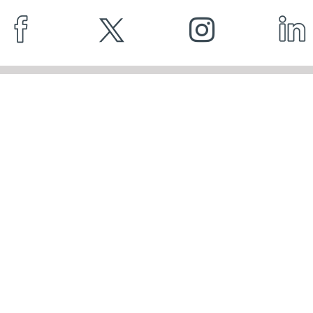
DADOS DE CONTACTO
Praça Nuno Rodrigues Dos Santos, 7. 1600-171.
Lisboa
info@cecop.pt
214 136 937
CONTACTO
PRESENÇA GLOBAL