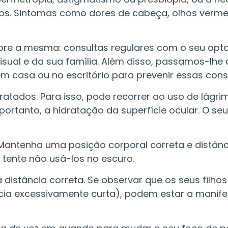
dos. Sintomas como dores de cabeça, olhos verme
re a mesma: consultas regulares com o seu opto
ual e da sua família. Além disso, passamos-lhe 
em casa ou no escritório para prevenir essas con
atados. Para isso, pode recorrer ao uso de lágrim
e, portanto, a hidratação da superfície ocular. O 
antenha uma posição corporal correta e distância
 tente não usá-los no escuro.
à distância correta. Se observar que os seus filh
ância excessivamente curta), podem estar a manif