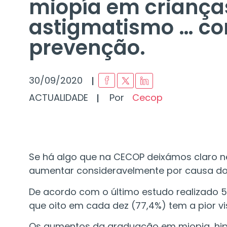
miopía em crianças
astigmatismo … con
prevenção.
I
30/09/2020
I
ACTUALIDADE
Por
Cecop
Se há algo que na CECOP deixámos claro n
aumentar consideravelmente por causa do
De acordo com o último estudo realizado 5
que oito em cada dez (77,4%) tem a pior vi
Os aumentos da graduação em miopia, hip