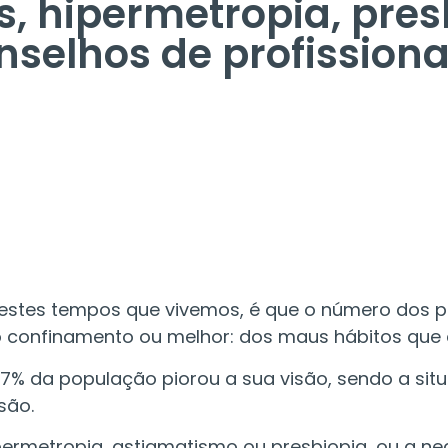
, hipermetropia, pres
selhos de profissiona
estes tempos que vivemos, é que o número dos pr
 confinamento ou melhor: dos maus hábitos que 
7% da população piorou a sua visão, sendo a sit
são.
ermetropia, astigmatismo ou presbiopia, ou a n