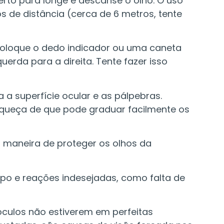
to para longe e descanse o olho. O uso
 de distância (cerca de 6 metros, tente
 coloque o dedo indicador ou uma caneta
erda para a direita. Tente fazer isso
a superfície ocular e as pálpebras.
 esqueça de que pode graduar facilmente os
 a maneira de proteger os olhos da
corpo e reações indesejadas, como falta de
óculos não estiverem em perfeitas